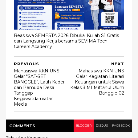
Beasiswa SEMESTA 2026 Dibuka: Kuliah S1 Gratis
dan Langsung Kerja bersama SEVIMA Tech
Careers Academy
PREVIOUS
NEXT
Mahasiswa KKN UNS
Mahasiswa KKN UNS
Gelar "SAT-SET
Gelar Kegiatan Literasi
BANGGLE", Latih Kader
Keuangan untuk Siswa
dan Pemuda Desa
Kelas 3 MI Miftahul Ulum
Tanggap
Banggle 02
Kegawatdaruratan
Medis
COMMENT
S
BLOGGER
DISQUS
FACEBOOK
Tidak Ada Komentar: