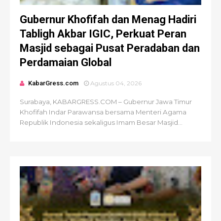
Gubernur Khofifah dan Menag Hadiri
Tabligh Akbar IGIC, Perkuat Peran
Masjid sebagai Pusat Peradaban dan
Perdamaian Global
KabarGress.com
Agustus 04, 2026
Surabaya, KABARGRESS.COM – Gubernur Jawa Timur
Khofifah Indar Parawansa bersama Menteri Agama
Republik Indonesia sekaligus Imam Besar Masjid...