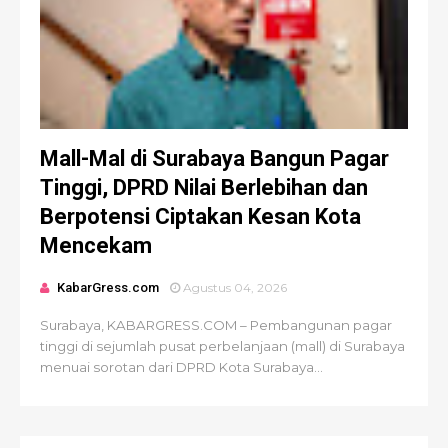
Mall-Mal di Surabaya Bangun Pagar
Tinggi, DPRD Nilai Berlebihan dan
Berpotensi Ciptakan Kesan Kota
Mencekam
KabarGress.com
Agustus 04, 2026
Surabaya, KABARGRESS.COM – Pembangunan pagar
tinggi di sejumlah pusat perbelanjaan (mall) di Surabaya
menuai sorotan dari DPRD Kota Surabaya...