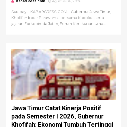
KabarGress.com
Agustus 06, 2026
Surabaya, KABARGRESS.COM – Gubernur Jawa Timur,
Khofifah Indar Parawansa bersama Kapolda serta
jajaran Forkopimda Jatim, Forum Kerukunan Uma...
Jawa Timur Catat Kinerja Positif
pada Semester I 2026, Gubernur
Khofifah: Ekonomi Tumbuh Tertinggi