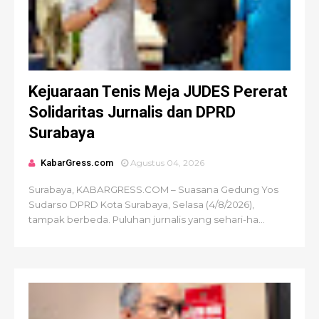
Kejuaraan Tenis Meja JUDES Pererat
Solidaritas Jurnalis dan DPRD
Surabaya
KabarGress.com
Agustus 04, 2026
Surabaya, KABARGRESS.COM – Suasana Gedung Yos
Sudarso DPRD Kota Surabaya, Selasa (4/8/2026),
tampak berbeda. Puluhan jurnalis yang sehari-ha...