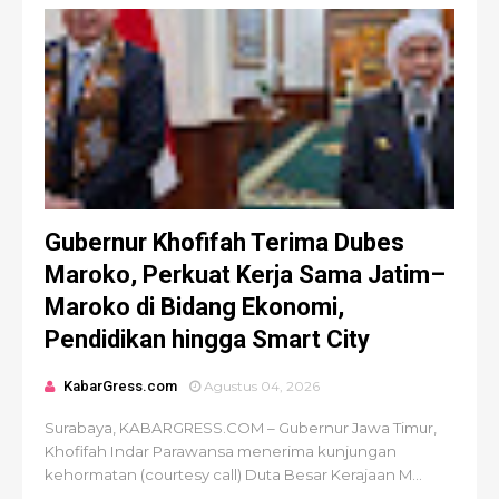
Gubernur Khofifah Terima Dubes
Maroko, Perkuat Kerja Sama Jatim–
Maroko di Bidang Ekonomi,
Pendidikan hingga Smart City
KabarGress.com
Agustus 04, 2026
Surabaya, KABARGRESS.COM – Gubernur Jawa Timur,
Khofifah Indar Parawansa menerima kunjungan
kehormatan (courtesy call) Duta Besar Kerajaan M...