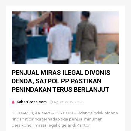
PENJUAL MIRAS ILEGAL DIVONIS
DENDA, SATPOL PP PASTIKAN
PENINDAKAN TERUS BERLANJUT
KabarGress.com
Agustus 05, 2026
SIDOARJO, KABARGRESS.COM – Sidang tindak pidana
ringan (tipiring) terhadap tiga penjual minuman
beralkohol (miras) ilegal digelar di Kantor ...