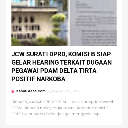
JCW SURATI DPRD, KOMISI B SIAP
GELAR HEARING TERKAIT DUGAAN
PEGAWAI PDAM DELTA TIRTA
POSITIF NARKOBA
KabarGress.com
Agustus 05, 2026
Sidoarjo, KABARGRESS.COM — Java Corruption Watch
(JCW) Sidoarjo melayangkan surat kepada Komisi B
DPRD Kabupaten Sidoarjo agar menggelar rap...