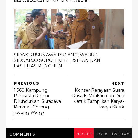
MASYARAKAT PESISIR SIDOARJO
SIDAK RUSUNAWA PUCANG, WABUP
SIDOARJO SOROTI KEBERSIHAN DAN
FASILITAS PENGHUNI
PREVIOUS
NEXT
1.360 Kampung
Konser Perayaan Suara
Pancasila Resmi
Rasa El Vatikan dan Dua
Diluncurkan, Surabaya
Ketuk Tampilkan Karya-
Perkuat Gotong-
karya Klasik
royong Warga
COMMENT
S
BLOGGER
DISQUS
FACEBOOK