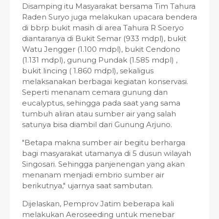
Disamping itu Masyarakat bersama Tim Tahura
Raden Suryo juga melakukan upacara bendera
di bbrp bukit masih di area Tahura R Soeryo
diantaranya di Bukit Semar (933 mdpl), bukit
Watu Jengger (1.100 mdpl), bukit Cendono
(1.131 mdpl), gunung Pundak (1.585 mdpl) ,
bukit lincing ( 1.860 mdpl), sekaligus
melaksanakan berbagai kegiatan konservasi.
Seperti menanam cemara gunung dan
eucalyptus, sehingga pada saat yang sama
tumbuh aliran atau sumber air yang salah
satunya bisa diambil dari Gunung Arjuno.
"Betapa makna sumber air begitu berharga
bagi masyarakat utamanya di 5 dusun wilayah
Singosari. Sehingga panjenengan yang akan
menanam menjadi embrio sumber air
berikutnya," ujarnya saat sambutan.
Dijelaskan, Pemprov Jatim beberapa kali
melakukan Aeroseeding untuk menebar