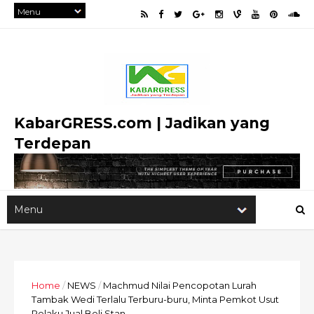
KabarGRESS.com | Jadikan yang
Terdepan
Home
/
NEWS
/
Machmud Nilai Pencopotan Lurah
Tambak Wedi Terlalu Terburu-buru, Minta Pemkot Usut
Pelaku Jual Beli Stan