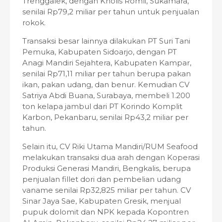
Trenggalek, dengan Kholis Romli, Sukamara,
senilai Rp79,2 miliar per tahun untuk penjualan
rokok.
Transaksi besar lainnya dilakukan PT Suri Tani
Pemuka, Kabupaten Sidoarjo, dengan PT
Anagi Mandiri Sejahtera, Kabupaten Kampar,
senilai Rp71,11 miliar per tahun berupa pakan
ikan, pakan udang, dan benur. Kemudian CV
Satriya Abdi Buana, Surabaya, membeli 1.200
ton kelapa jambul dari PT Korindo Komplit
Karbon, Pekanbaru, senilai Rp43,2 miliar per
tahun.
Selain itu, CV Riki Utama Mandiri/RUM Seafood
melakukan transaksi dua arah dengan Koperasi
Produksi Generasi Mandiri, Bengkalis, berupa
penjualan fillet dori dan pembelian udang
vaname senilai Rp32,825 miliar per tahun. CV
Sinar Jaya Sae, Kabupaten Gresik, menjual
pupuk dolomit dan NPK kepada Kopontren