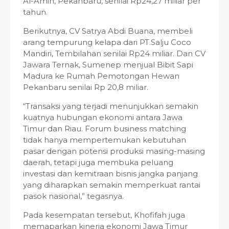
Al-Amin, Pekanbaru, senilai Rp24,27 miliar per
tahun.
Berikutnya, CV Satrya Abdi Buana, membeli
arang tempurung kelapa dari PT.Salju Coco
Mandiri, Tembilahan senilai Rp24 miliar. Dan CV
Jawara Ternak, Sumenep menjual Bibit Sapi
Madura ke Rumah Pemotongan Hewan
Pekanbaru senilai Rp 20,8 miliar.
“Transaksi yang terjadi menunjukkan semakin
kuatnya hubungan ekonomi antara Jawa
Timur dan Riau. Forum business matching
tidak hanya mempertemukan kebutuhan
pasar dengan potensi produksi masing-masing
daerah, tetapi juga membuka peluang
investasi dan kemitraan bisnis jangka panjang
yang diharapkan semakin memperkuat rantai
pasok nasional,” tegasnya.
Pada kesempatan tersebut, Khofifah juga
memaparkan kinerja ekonomi Jawa Timur