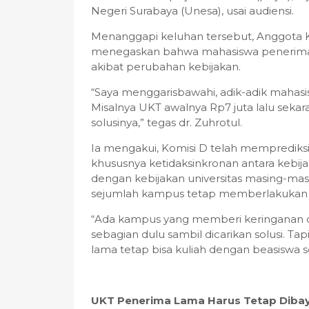
Negeri Surabaya (Unesa), usai audiensi.
Menanggapi keluhan tersebut, Anggota K
menegaskan bahwa mahasiswa penerima 
akibat perubahan kebijakan.
“Saya menggarisbawahi, adik-adik mahas
Misalnya UKT awalnya Rp7 juta lalu sekara
solusinya,” tegas dr. Zuhrotul.
Ia mengakui, Komisi D telah memprediks
khususnya ketidaksinkronan antara kebi
dengan kebijakan universitas masing-masin
sejumlah kampus tetap memberlakukan
“Ada kampus yang memberi keringanan de
sebagian dulu sambil dicarikan solusi. Ta
lama tetap bisa kuliah dengan beasiswa s
UKT Penerima Lama Harus Tetap Diba