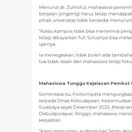
Menurut dr. Zuhrotul, mahasiswa peneri
berjalan (ongoing) harus tetap mendapa
pihak universitas tidak bersedia menuru
“Kalau kampus tidak bisa menerima peng
tetap dibayarkan full. Solusinya bisa me
ujarnya.
Ia menegaskan, tidak boleh ada tambaha
tua tidak resah dan mahasiswa tetap foku
Mahasiswa Tunggu Kejelasan Pemkot 
Sementara itu, Forkompeta mengungkapka
kepada Dinas Kebudayaan, Kepemudaan, O
Surabaya sejak Desember 2025. Meski s
Disbudporapar, Ringgo, mahasiswa menil
kepastian.
“Kami menunggu audiensi hari Senin de