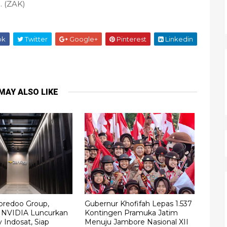
 (ZAK)
ok
Twitter
Google+
Pinterest
Linkedin
MAY ALSO LIKE
Ooredoo Group,
Gubernur Khofifah Lepas 1.537
n NVIDIA Luncurkan
Kontingen Pramuka Jatim
 Indosat, Siap
Menuju Jambore Nasional XII