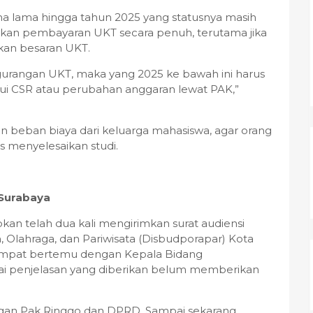
ma lama hingga tahun 2025 yang statusnya masih
tkan pembayaran UKT secara penuh, terutama jika
nkan besaran UKT.
urangan UKT, maka yang 2025 ke bawah ini harus
lalui CSR atau perubahan anggaran lewat PAK,”
n beban biaya dari keluarga mahasiswa, agar orang
s menyelesaikan studi.
Surabaya
n telah dua kali mengirimkan surat audiensi
lahraga, dan Pariwisata (Disbudporapar) Kota
empat bertemu dengan Kepala Bidang
ai penjelasan yang diberikan belum memberikan
ngan Pak Ringgo dan DPRD. Sampai sekarang