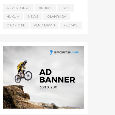
ADVERTORIAL
ARTIKEL
EKBIS
HUKUM
NEWS
OLAHRAGA
OTOMOTIF
PENDIDIKAN
REDAKSI