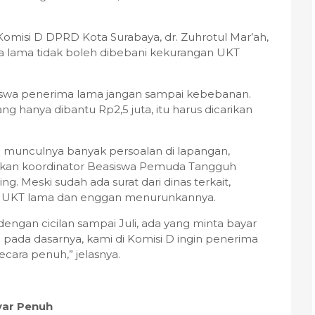
omisi D DPRD Kota Surabaya, dr. Zuhrotul Mar’ah,
lama tidak boleh dibebani kekurangan UKT
iswa penerima lama jangan sampai kebebanan.
ng hanya dibantu Rp2,5 juta, itu harus dicarikan
i munculnya banyak persoalan di lapangan,
jakan koordinator Beasiswa Pemuda Tangguh
g. Meski sudah ada surat dari dinas terkait,
 UKT lama dan enggan menurunkannya.
ngan cicilan sampai Juli, ada yang minta bayar
pi pada dasarnya, kami di Komisi D ingin penerima
ecara penuh,” jelasnya.
yar Penuh