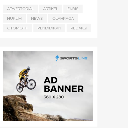
ADVERTORIAL
ARTIKEL
EKBIS
HUKUM
NEWS
OLAHRAGA
OTOMOTIF
PENDIDIKAN
REDAKSI