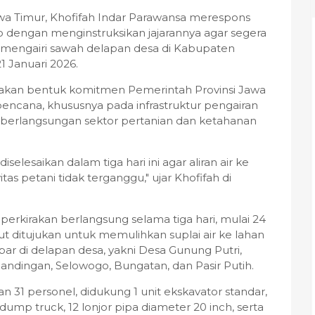
wa Timur, Khofifah Indar Parawansa merespons
 dengan menginstruksikan jajarannya agar segera
g mengairi sawah delapan desa di Kabupaten
1 Januari 2026.
pakan bentuk komitmen Pemerintah Provinsi Jawa
ncana, khususnya pada infrastruktur pengairan
berlangsungan sektor pertanian dan ketahanan
diselesaikan dalam tiga hari ini agar aliran air ke
as petani tidak terganggu," ujar Khofifah di
diperkirakan berlangsung selama tiga hari, mulai 24
ut ditujukan untuk memulihkan suplai air ke lahan
bar di delapan desa, yakni Desa Gunung Putri,
ndingan, Selowogo, Bungatan, dan Pasir Putih.
31 personel, didukung 1 unit ekskavator standar,
it dump truck, 12 lonjor pipa diameter 20 inch, serta