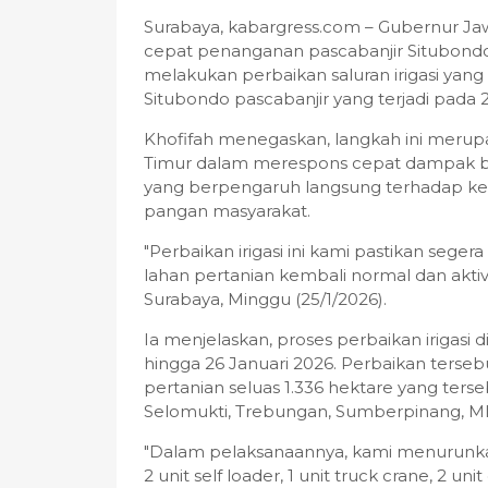
Surabaya, kabargress.com – Gubernur Ja
cepat penanganan pascabanjir Situbondo
melakukan perbaikan saluran irigasi yan
Situbondo pascabanjir yang terjadi pada 2
Khofifah menegaskan, langkah ini meru
Timur dalam merespons cepat dampak be
yang berpengaruh langsung terhadap ke
pangan masyarakat.
"Perbaikan irigasi ini kami pastikan segera 
lahan pertanian kembali normal dan aktivit
Surabaya, Minggu (25/1/2026).
Ia menjelaskan, proses perbaikan irigasi 
hingga 26 Januari 2026. Perbaikan terseb
pertanian seluas 1.336 hektare yang terse
Selomukti, Trebungan, Sumberpinang, Mla
"Dalam pelaksanaannya, kami menurunkan 
2 unit self loader, 1 unit truck crane, 2 un