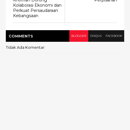
Khofifah Dorong
Perpisahan
Kolaborasi Ekonomi dan
Perkuat Persaudaraan
Kebangsaan
COMMENT
S
BLOGGER
DISQUS
FACEBOOK
Tidak Ada Komentar: