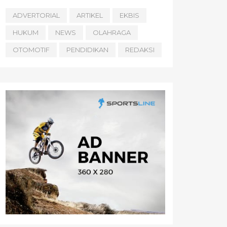
ADVERTORIAL
ARTIKEL
EKBIS
HUKUM
NEWS
OLAHRAGA
OTOMOTIF
PENDIDIKAN
REDAKSI