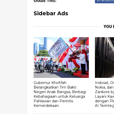
Facebo
SHARE THIS:
Sidebar Ads
YOU 
Gubernur Khofifah
Indosat, 
Berangkatkan Tim Bakti
Nokia, da
Negeri Anak Bangsa, Berbagi
Zankore by
Kebahagiaan untuk Keluarga
Layani Kaw
Pahlawan dan Perintis
dengan Pla
Kemerdekaan
AI Terinteg