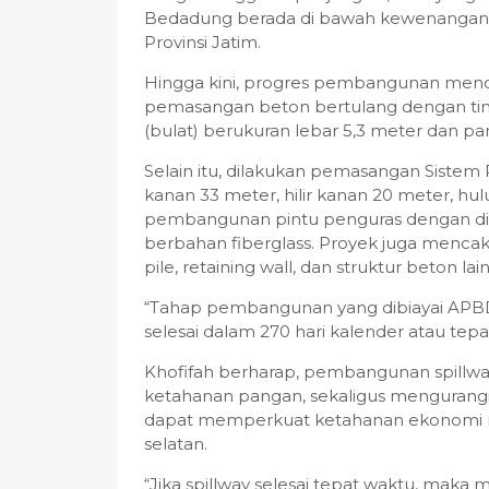
Bedadung berada di bawah kewenangan 
Provinsi Jatim.
Hingga kini, progres pembangunan menca
pemasangan beton bertulang dengan tin
(bulat) berukuran lebar 5,3 meter dan pa
Selain itu, dilakukan pemasangan Sistem
kanan 33 meter, hilir kanan 20 meter, hulu k
pembangunan pintu penguras dengan dime
berbahan fiberglass. Proyek juga mencak
pile, retaining wall, dan struktur beton lai
“Tahap pembangunan yang dibiayai APBD 
selesai dalam 270 hari kalender atau tep
Khofifah berharap, pembangunan spillw
ketahanan pangan, sekaligus mengurangi ris
dapat memperkuat ketahanan ekonomi ma
selatan.
“Jika spillway selesai tepat waktu, mak