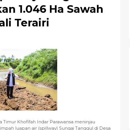
kan 1.046 Ha Sawah
i Terairi
 Timur Khofifah Indar Parawansa meninjau
mpah luapan air (spillway) Sungai Tanggul di Desa