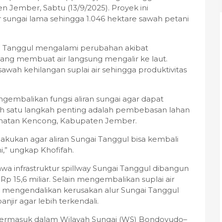
Jember, Sabtu (13/9/2025). Proyek ini
ungai lama sehingga 1.046 hektare sawah petani
gai Tanggul mengalami perubahan akibat
ang membuat air langsung mengalir ke laut.
awah kehilangan suplai air sehingga produktivitas
gembalikan fungsi aliran sungai agar dapat
ah satu langkah penting adalah pembebasan lahan
amatan Kencong, Kabupaten Jember.
akukan agar aliran Sungai Tanggul bisa kembali
i,” ungkap Khofifah.
wa infrastruktur spillway Sungai Tanggul dibangun
p 15,6 miliar. Selain mengembalikan suplai air
si mengendalikan kerusakan alur Sungai Tanggul
jir agar lebih terkendali.
 termasuk dalam Wilayah Sungai (WS) Bondoyudo–