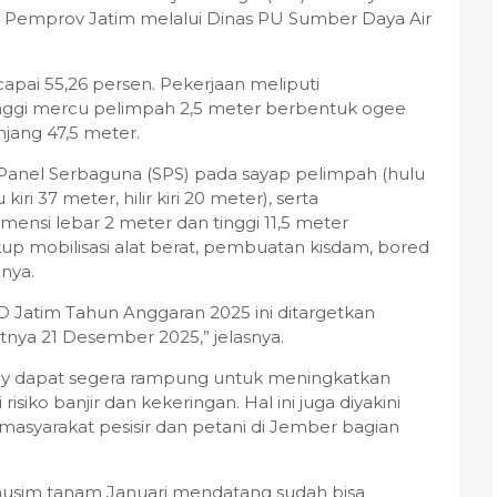
Pemprov Jatim melalui Dinas PU Sumber Daya Air
pai 55,26 persen. Pekerjaan meliputi
ggi mercu pelimpah 2,5 meter berbentuk ogee
njang 47,5 meter.
 Panel Serbaguna (SPS) pada sayap pelimpah (hulu
iri 37 meter, hilir kiri 20 meter), serta
nsi lebar 2 meter dan tinggi 11,5 meter
up mobilisasi alat berat, pembuatan kisdam, bored
nnya.
Jatim Tahun Anggaran 2025 ini ditargetkan
atnya 21 Desember 2025,” jelasnya.
ay dapat segera rampung untuk meningkatkan
iko banjir dan kekeringan. Hal ini juga diyakini
syarakat pesisir dan petani di Jember bagian
a musim tanam Januari mendatang sudah bisa