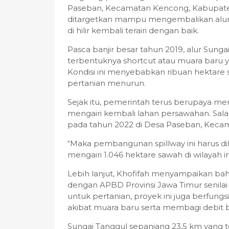
Paseban, Kecamatan Kencong, Kabupaten 
ditargetkan mampu mengembalikan alur s
di hilir kembali terairi dengan baik.
Pasca banjir besar tahun 2019, alur Sun
terbentuknya shortcut atau muara baru y
Kondisi ini menyebabkan ribuan hektare s
pertanian menurun.
Sejak itu, pemerintah terus berupaya men
mengairi kembali lahan persawahan. Sal
pada tahun 2022 di Desa Paseban, Kec
“Maka pembangunan spillway ini harus dil
mengairi 1.046 hektare sawah di wilayah in
Lebih lanjut, Khofifah menyampaikan bah
dengan APBD Provinsi Jawa Timur senilai R
untuk pertanian, proyek ini juga berfung
akibat muara baru serta membagi debit ban
Sungai Tanggul sepanjang 23,5 km yang