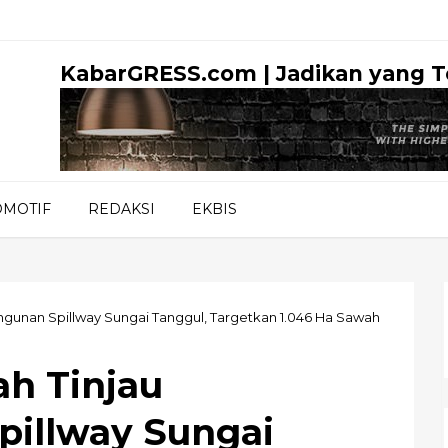
KabarGRESS.com | Jadikan yang 
OMOTIF
REDAKSI
EKBIS
ngunan Spillway Sungai Tanggul, Targetkan 1.046 Ha Sawah
ah Tinjau
illway Sungai