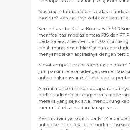
Pendapatan Asli Daerah (PAD) Kota Sura
“Saya ingin tahu, apakah saudara-saudar
modern? Karena arah kebijakan saat ini a
Sementara itu, Ketua Komisi B DPRD Sura
memfasilitasi mediasi antara PJS dan PT 
pada Selasa, 2 September 2025, di ruan
pihak manajemen Mie Gacoan agar duduk
menyampaikan aspirasinya dengan tertib,
Meski sempat terjadi ketegangan dalam f
juru parkir merasa didengar, sementar
antara hak masyarakat lokal dan kepenting
Aksi ini mencerminkan betapa rentannya
parkir tradisional di tengah arus modern
mereka yang sejak awal mendukung keber
menuntut efisiensi dan transparansi.
Kesimpulannya, konflik parkir Mie Gacoan
antara kearifan lokal dan modernisasi 