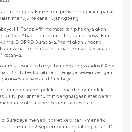
baya.
a siap menggunakan sistem penyelenggaraan parkir
dalah menuju ke sana,” ujar Agoeng.
baya, M. Faridz Afif, memastikan pihaknya akan
Pesta Pora Abadi. Pertemuan lanjutan dijadwalkan
g Komisi B DPRD Surabaya. “Kami akan undang
 bersama. Terima kasih teman-teman PJS sudah
” katanya.
orum, suasana akhirnya berlangsung kondusif. Para
a pihak DPRD berkomitmen menjaga keseimbangan
an investasi swasta di Surabaya.
 hubungan antara pelaku usaha dan pengelola
isasi. Juru parkir menuntut penghargaan atas peran
adaan usaha kuliner, sementara investor
 di Surabaya menjadi potret kecil tarik-menarik
sistem. Pertemuan 2 September mendatang di DPRD