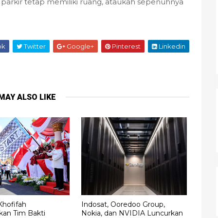
 parkir tetap memiliki ruang, ataukah sepenuhnya
ok
Twitter
Google+
Pinterest
Linkedin
MAY ALSO LIKE
Khofifah
Indosat, Ooredoo Group,
kan Tim Bakti
Nokia, dan NVIDIA Luncurkan