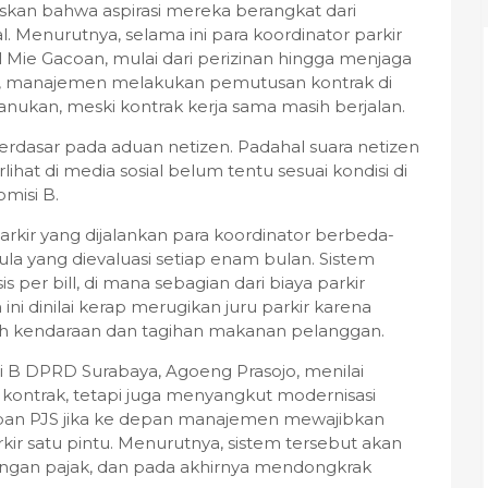
askan bahwa aspirasi mereka berangkat dari
. Menurutnya, selama ini para koordinator parkir
Mie Gacoan, mulai dari perizinan hingga menjaga
ba, manajemen melakukan pemutusan kontrak di
Manukan, meski kontrak kerja sama masih berjalan.
erdasar pada aduan netizen. Padahal suara netizen
erlihat di media sosial belum tentu sesuai kondisi di
misi B.
rkir yang dijalankan para koordinator berbeda-
la yang dievaluasi setiap enam bulan. Sistem
per bill, di mana sebagian dari biaya parkir
i dinilai kerap merugikan juru parkir karena
ah kendaraan dan tagihan makanan pelanggan.
i B DPRD Surabaya, Agoeng Prasojo, menilai
 kontrak, tetapi juga menyangkut modernisasi
apan PJS jika ke depan manajemen mewajibkan
ir satu pintu. Menurutnya, sistem tersebut akan
ngan pajak, dan pada akhirnya mendongkrak