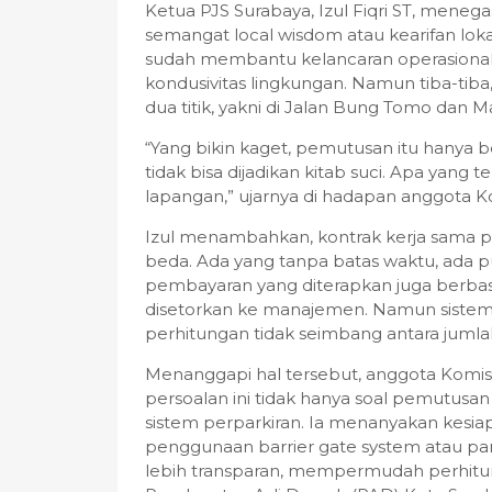
Ketua PJS Surabaya, Izul Fiqri ST, meneg
semangat local wisdom atau kearifan lokal
sudah membantu kelancaran operasional 
kondusivitas lingkungan. Namun tiba-ti
dua titik, yakni di Jalan Bung Tomo dan 
“Yang bikin kaget, pemutusan itu hanya b
tidak bisa dijadikan kitab suci. Apa yang t
lapangan,” ujarnya di hadapan anggota Ko
Izul menambahkan, kontrak kerja sama pa
beda. Ada yang tanpa batas waktu, ada pu
pembayaran yang diterapkan juga berbasis 
disetorkan ke manajemen. Namun sistem in
perhitungan tidak seimbang antara juml
Menanggapi hal tersebut, anggota Komis
persoalan ini tidak hanya soal pemutusan
sistem perparkiran. Ia menanyakan kesi
penggunaan barrier gate system atau park
lebih transparan, mempermudah perhitu