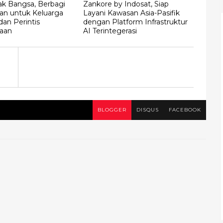
ak Bangsa, Berbagi
Zankore by Indosat, Siap
an untuk Keluarga
Layani Kawasan Asia-Pasifik
an Perintis
dengan Platform Infrastruktur
aan
AI Terintegerasi
BLOGGER
DISQUS
FACEBOOK