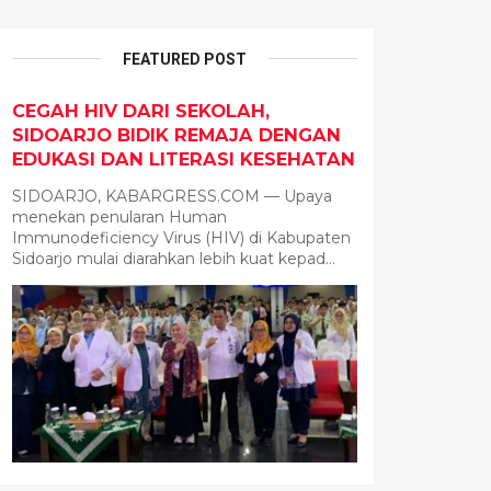
FEATURED POST
CEGAH HIV DARI SEKOLAH,
SIDOARJO BIDIK REMAJA DENGAN
EDUKASI DAN LITERASI KESEHATAN
SIDOARJO, KABARGRESS.COM — Upaya
menekan penularan Human
Immunodeficiency Virus (HIV) di Kabupaten
Sidoarjo mulai diarahkan lebih kuat kepad...