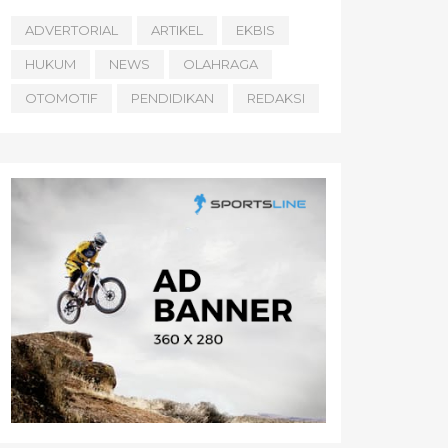
ADVERTORIAL
ARTIKEL
EKBIS
HUKUM
NEWS
OLAHRAGA
OTOMOTIF
PENDIDIKAN
REDAKSI