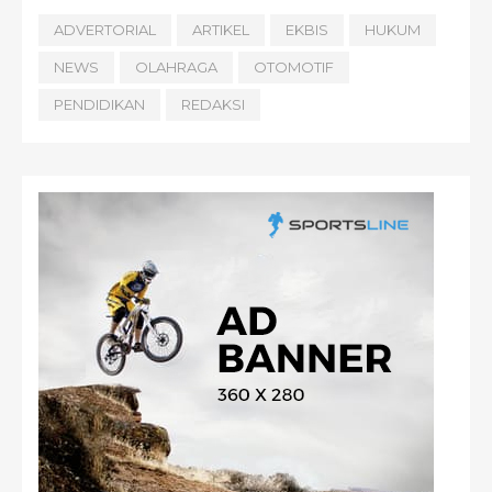
ADVERTORIAL
ARTIKEL
EKBIS
HUKUM
NEWS
OLAHRAGA
OTOMOTIF
PENDIDIKAN
REDAKSI