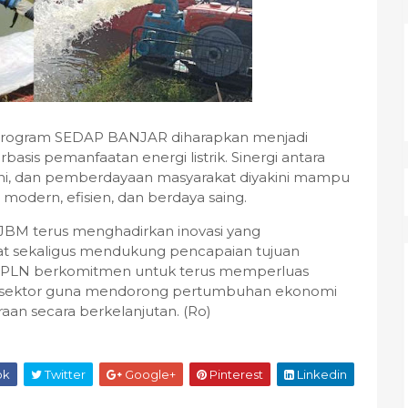
, Program SEDAP BANJAR diharapkan menjadi
is pemanfaatan energi listrik. Sinergi antara
ani, dan pemberdayaan masyarakat diyakini mampu
modern, efisien, dan berdaya saing.
 JBM terus menghadirkan inovasi yang
at sekaligus mendukung pencapaian tujuan
 PLN berkomitmen untuk terus memperluas
gai sektor guna mendorong pertumbuhan ekonomi
aan secara berkelanjutan. (Ro)
ok
Twitter
Google+
Pinterest
Linkedin