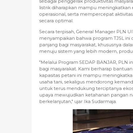
sebagai penggerak produktivitas masyara
listrik diharapkan mampu meningkatkan e
operasional, serta mempercepat aktivita
secara optimal.
Secara terpisah, General Manager PLN UIT
menyampaikan bahwa program TJSL ini 
panjang bagi masyarakat, khususnya dal
menuju sistem yang lebih modern, produkt
"Melalui Program SEDAP BANJAR, PLN ingi
bagi masyarakat. Kami berharap bantuan p
kapasitas petani ini mampu meningkatkan 
usaha tani, sekaligus mendorong keman
untuk terus mendukung terciptanya ekosis
upaya mewujudkan ketahanan pangan n
berkelanjutan," ujar Ika Sudarmaja.