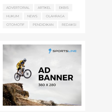
ADVERTORIAL
ARTIKEL
EKBIS
HUKUM
NEWS
OLAHRAGA
OTOMOTIF
PENDIDIKAN
REDAKSI