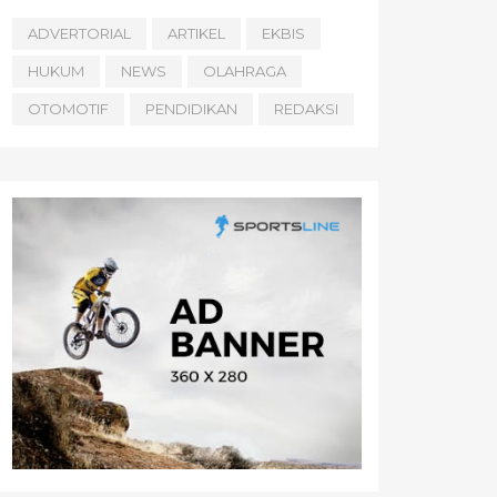
ADVERTORIAL
ARTIKEL
EKBIS
HUKUM
NEWS
OLAHRAGA
OTOMOTIF
PENDIDIKAN
REDAKSI