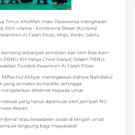
 Timur, Khofifah Indar Parawansa menghadiri
 Alim Ulama - Konferensi Besar (Konbes)
antren Al Falah Ploso, Mojo, Kediri, Sabtu
enteng sebanyak sembilan kali oleh Rais Aam
PBNU KH Yahya Cholil Staquf, Sekjen PBNU,
wakilan Pondok Pesantren Al Falah Ploso.
Miftachul Akhyar menegaskan bahwa Nahdlatul
 yang semakin kompleks sehingga
 menjalankan khidmat kepada umat.
ndesak yang harus diperkuat oleh jam’iyah NU
 masa depan.
jtima’i atau kesadaran sosial di tengah umat
dampak langsung bagi masyarakat.