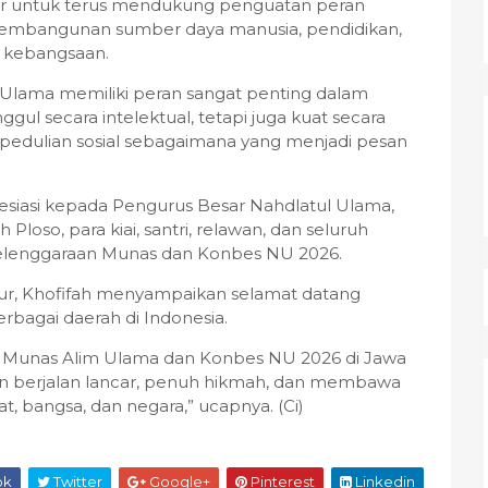
ar untuk terus mendukung penguatan peran
pembangunan sumber daya manusia, pendidikan,
i kebangsaan.
 Ulama memiliki peran sangat penting dalam
ul secara intelektual, tetapi juga kuat secara
 kepedulian sosial sebagaimana yang menjadi pesan
esiasi kepada Pengurus Besar Nahdlatul Ulama,
loso, para kiai, santri, relawan, dan seluruh
elenggaraan Munas dan Konbes NU 2026.
ur, Khofifah menyampaikan selamat datang
erbagai daerah di Indonesia.
a Munas Alim Ulama dan Konbes NU 2026 di Jawa
an berjalan lancar, penuh hikmah, dan membawa
, bangsa, dan negara,” ucapnya. (Ci)
ok
Twitter
Google+
Pinterest
Linkedin