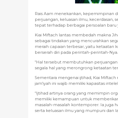
Rais Aam menekankan, kepemimpinan 
perjuangan, keluasan ilmu, kecerdasan
tepat terhadap berbagai persoalan baru
Kiai Miftach lantas membedah makna Jihad 
sebagai tindakan yang mencurahkan se
meraih capaian terbesar, yaitu ketaatan
berserah diri pada perintah-perintah-Nya.
“Hal tersebut membutuhkan perjuangan (
segala hal yang merongrong ketaatan ter
Sementara mengenai ijtihad, Kiai Mift
jam'iyah ini wajib memiliki kapasitas in
“Ijtihad artinya orang yang memimpin organ
memiliki kemampuan untuk memberikan k
masalah-masalah kontemporer. Ia juga ha
serta keluasan ilmu yang mumpuni dan lay