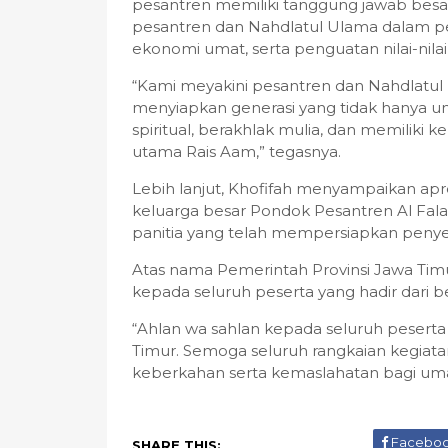
pesantren memiliki tanggung jawab bes
pesantren dan Nahdlatul Ulama dalam 
ekonomi umat, serta penguatan nilai-nila
“Kami meyakini pesantren dan Nahdlatul
menyiapkan generasi yang tidak hanya ungg
spiritual, berakhlak mulia, dan memiliki
utama Rais Aam,” tegasnya.
Lebih lanjut, Khofifah menyampaikan apr
keluarga besar Pondok Pesantren Al Falah P
panitia yang telah mempersiapkan peny
Atas nama Pemerintah Provinsi Jawa Tim
kepada seluruh peserta yang hadir dari b
“Ahlan wa sahlan kepada seluruh pesert
Timur. Semoga seluruh rangkaian kegiat
keberkahan serta kemaslahatan bagi umat
Facebo
SHARE THIS: