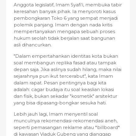
Anggota legislatif, Imam Syafi’i, membuka tabir
keresahan banyak pihak. Ia menyoroti kasus
pembongkaran Toko 6 yang sempat menjadi
polemik panjang. Imam dengan nada kritis
mempertanyakan mengapa sebuah proses
hukum seolah tidak berjalan saat bangunan
asli dihancurkan.
"Dalam empertahankan identitas kota bukan
soal membangun replika fasad atau tampak
depan saja. Jika aslinya sudah hilang, maka nilai
sejarahnya pun ikut tercerabut", kata Imam
dalam rapat. Pesan pentingnya bagi kita
adalah: cagar budaya itu soal keaslian lokasi
dan fisik, bukan sekadar "kosmetik" arsitektur
yang bisa dipasang-bongkar sesuka hati.
Lebih jauh lagi, Imam menyentil soal
munculnya rekomendasi-rekomendasi aneh,
seperti pemasangan reklame atau *billboard*
di kawasan Viaduk Gubeng yang dianggap