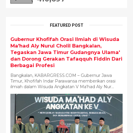
FEATURED POST
Gubernur Khofifah Orasi Ilmiah di Wisuda
Ma'had Aly Nurul Cholil Bangkalan,
Tegaskan Jawa Timur Gudangnya Ulama'
dan Dorong Gerakan Tafaqquh Fiddin Dari
Berbagai Profesi
Bangkalan, KABARGRESS.COM – Gubernur Jawa
Timur, Khofifah Indar Parawansa memberikan orasi
ilmiah dalam Wisuda Angkatan V Ma'had Aly Nur...