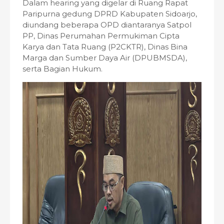
Dalam hearing yang digelar di Ruang Rapat
Paripurna gedung DPRD Kabupaten Sidoarjo,
diundang beberapa OPD diantaranya Satpol
PP, Dinas Perumahan Permukiman Cipta
Karya dan Tata Ruang (P2CKTR), Dinas Bina
Marga dan Sumber Daya Air (DPUBMSDA),
serta Bagian Hukum.