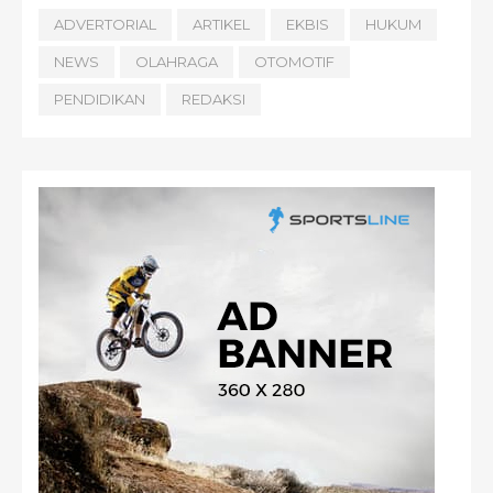
ADVERTORIAL
ARTIKEL
EKBIS
HUKUM
NEWS
OLAHRAGA
OTOMOTIF
PENDIDIKAN
REDAKSI