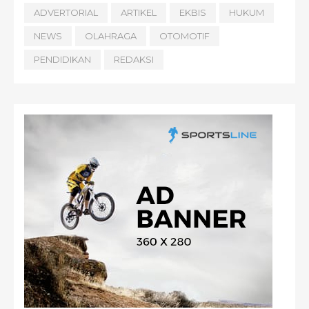
ADVERTORIAL
ARTIKEL
EKBIS
HUKUM
NEWS
OLAHRAGA
OTOMOTIF
PENDIDIKAN
REDAKSI