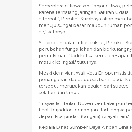
Sementara di kawasan Panjang Jiwo, pel
karena terhalang jaringan Saluran Udara T
alternatif, Pemkot Surabaya akan memban
menuju sungai besar maupun rumah pomp
air," katanya.
Selain persoalan infrastruktur, Pemkot S
perubahan fungsi lahan dan berkurangny
pemukiman. "Jadi ketika semua resapan 
masuk ke irigasi," tuturnya.
Meski demikian, Wali Kota Eri optimistis ti
penanganan dapat bebas banjir pada N
tersebut merupakan bagian dari strateg
selatan dan timur.
"Insyaallah bulan November kalaupun terjad
tidak terjadi lagi genangan. Jadi jangka p
depan kita pindah (tangani) wilayah lain,"
Kepala Dinas Sumber Daya Air dan Bina 