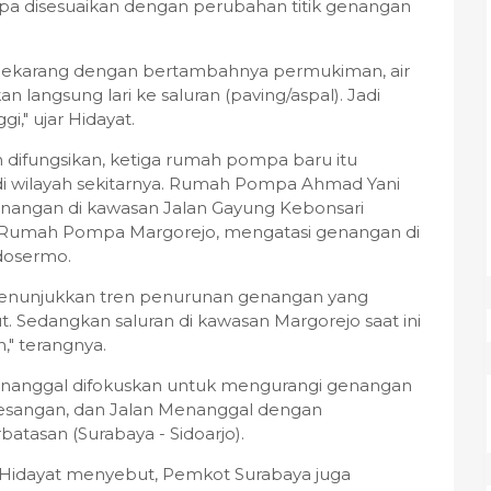
disesuaikan dengan perubahan titik genangan
. Sekarang dengan bertambahnya permukiman, air
an langsung lari ke saluran (paving/aspal). Jadi
gi," ujar Hidayat.
 difungsikan, ketiga rumah pompa baru itu
 di wilayah sekitarnya. Rumah Pompa Ahmad Yani
enangan di kawasan Jalan Gayung Kebonsari
an Rumah Pompa Margorejo, mengatasi genangan di
idosermo.
 menunjukkan tren penurunan genangan yang
rut. Sedangkan saluran di kawasan Margorejo saat ini
" terangnya.
anggal difokuskan untuk mengurangi genangan
gesangan, dan Jalan Menanggal dengan
atasan (Surabaya - Sidoarjo).
idayat menyebut, Pemkot Surabaya juga