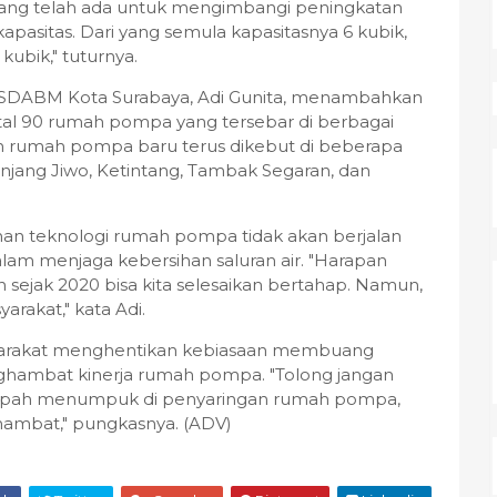
ang telah ada untuk mengimbangi peningkatan
kapasitas. Dari yang semula kapasitasnya 6 kubik,
kubik," tuturnya.
 DSDABM Kota Surabaya, Adi Gunita, menambahkan
total 90 rumah pompa yang tersebar di berbagai
n rumah pompa baru terus dikebut di beberapa
anjang Jiwo, Ketintang, Tambak Segaran, dan
han teknologi rumah pompa tidak akan berjalan
am menjaga kebersihan saluran air. "Harapan
 sejak 2020 bisa kita selesaikan bertahap. Namun,
arakat," kata Adi.
yarakat menghentikan kebiasaan membuang
ghambat kinerja rumah pompa. "Tolong jangan
sampah menumpuk di penyaringan rumah pompa,
hambat," pungkasnya. (ADV)