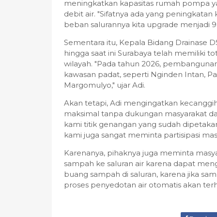
meningkatkan kapasitas rumah pompa y
debit air. "Sifatnya ada yang peningkatan 
beban salurannya kita upgrade menjadi 9 
Sementara itu, Kepala Bidang Drainase
hingga saat ini Surabaya telah memiliki 
wilayah. "Pada tahun 2026, pembanguna
kawasan padat, seperti Nginden Intan, P
Margomulyo," ujar Adi.
Akan tetapi, Adi mengingatkan kecanggi
maksimal tanpa dukungan masyarakat dal
kami titik genangan yang sudah dipetakan
kami juga sangat meminta partisipasi masy
Karenanya, pihaknya juga meminta mas
sampah ke saluran air karena dapat men
buang sampah di saluran, karena jika 
proses penyedotan air otomatis akan ter