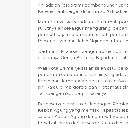
"Ini adalah (program) pembangunan yang
Karena nanti target di tahun 2026 tidak ada 
Menurutnya, keberadaan tiga rumah p
surutnya air sekaligus mengurangi beba
pemkot juga menambah rumah pompa baru
Panjang Jiwo dan Jalan Nginden Intan T
"Jadi nanti kita akan bangun rumah pomp
depannya Gereja Bethany Nginden di tahun
Wali Kota Eri menjelaskan salah satu perso
penumpukan beban aliran air yang tidak pr
Karah dan Jambangan bermuara ke Avour
air. "Kalau di Margorejo banjir, otomatis
Jambangan ikut banjir," katanya.
Berdasarkan evaluasi di lapangan, Pem
Kebon Agung yang memiliki kapasitas le
saluran Kebon Agung dengan Kali Sur
tersebut, aliran dari kawasan Karah dan J