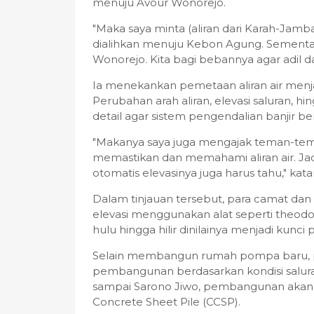
menuju Avour Wonorejo.
"Maka saya minta (aliran dari Karah-Jamb
dialihkan menuju Kebon Agung. Sementara
Wonorejo. Kita bagi bebannya agar adil da
Ia menekankan pemetaan aliran air menja
Perubahan arah aliran, elevasi saluran, h
detail agar sistem pengendalian banjir ber
"Makanya saya juga mengajak teman-teman
memastikan dan memahami aliran air. Jadi 
otomatis elevasinya juga harus tahu," kata
Dalam tinjauan tersebut, para camat da
elevasi menggunakan alat seperti theod
hulu hingga hilir dinilainya menjadi kunci
Selain membangun rumah pompa baru, 
pembangunan berdasarkan kondisi saluran 
sampai Sarono Jiwo, pembangunan akan
Concrete Sheet Pile (CCSP).