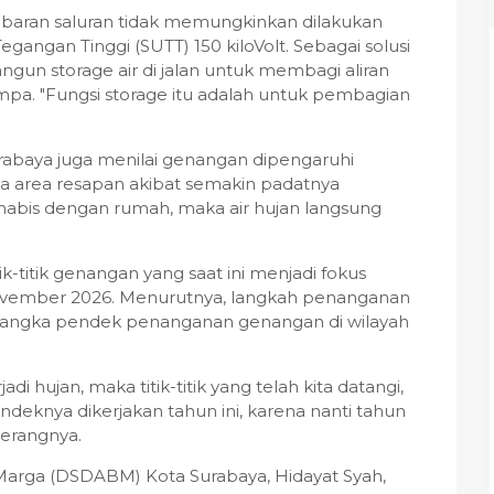
ebaran saluran tidak memungkinkan dilakukan
egangan Tinggi (SUTT) 150 kiloVolt. Sebagai solusi
gun storage air di jalan untuk membagi aliran
a. "Fungsi storage itu adalah untuk pembagian
urabaya juga menilai genangan dipengaruhi
a area resapan akibat semakin padatnya
habis dengan rumah, maka air hujan langsung
tik-titik genangan yang saat ini menjadi fokus
ovember 2026. Menurutnya, langkah penanganan
i jangka pendek penanganan genangan di wilayah
i hujan, maka titik-titik yang telah kita datangi,
endeknya dikerjakan tahun ini, karena nanti tahun
 terangnya.
Marga (DSDABM) Kota Surabaya, Hidayat Syah,