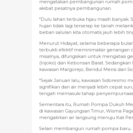
mengatakan pembangunan rumah pompa 
akibat pesatnya pembangunan.
"Dulu lahan terbuka hijau masih banyak
hujan tidak lagi terserap ke tanah melaink
beban saluran kita otomatis jauh lebih ting
Menurut Hidayat, selama beberapa bulan
terbukti efektif meminimalisir genangan
misalnya, difungsikan untuk mengatasi g
(Injoko) dan Kebonsari Barat. Sedangk
kawasan Margorejo, Bendul Merisi dan S
"Sejak Januari lalu, kawasan Sidoresmo
signifikan dan air menjadi lebih cepat su
tengah memasuki tahap penyempurnaan,
Sementara itu, Rumah Pompa Dukuh Men
di kawasan Gayungsari Timur, Wisma Pa
mengalirkan air langsung menuju Kali Perb
Selain membangun rumah pompa baru, H