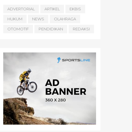
ADVERTORIAL
ARTIKEL
EKBIS
HUKUM
NEWS
OLAHRAGA
OTOMOTIF
PENDIDIKAN
REDAKSI