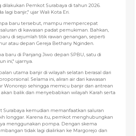
 dilakukan Pemkot Surabaya di tahun 2026.
lagi banjir," ujar Wali Kota Eri.
ompa baru tersebut, mampu mempercepat
n saluran di kawasan padat pemukiman. Bahkan,
 di sejumlah titik rawan genangan, seperti
imur atau depan Gereja Bethany Nginden.
a baru di Panjang Jiwo depan SPBU, satu di
 ini," ujarnya.
alan utama banjir di wilayah selatan berasal dari
oporsional. Selama ini, aliran air dari kawasan
 Wonorejo sehingga memicu banjir dan antrean
 air akan balik dan menyebabkan wilayah Karah serta
kot Surabaya kemudian memanfaatkan saluran
bih longgar. Karena itu, pemkot menghubungkan
abaya menggunakan pompa. Dengan skema
ambangan tidak lagi dialirkan ke Margorejo dan