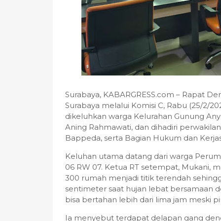
Surabaya, KABARGRESS.com – Rapat Den
Surabaya melalui Komisi C, Rabu (25/2/
dikeluhkan warga Kelurahan Gunung Anya
Aning Rahmawati, dan dihadiri perwakil
Bappeda, serta Bagian Hukum dan Kerj
Keluhan utama datang dari warga Perum
06 RW 07. Ketua RT setempat, Mukani, me
300 rumah menjadi titik terendah sehin
sentimeter saat hujan lebat bersamaan d
bisa bertahan lebih dari lima jam meski p
Ia menyebut terdapat delapan gang deng