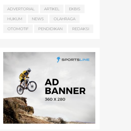
ADVERTORIAL
ARTIKEL
EKBIS
HUKUM
NEWS
OLAHRAGA
OTOMOTIF
PENDIDIKAN
REDAKSI