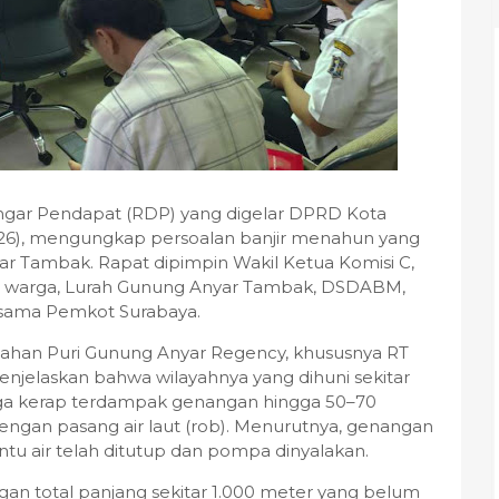
gar Pendapat (RDP) yang digelar DPRD Kota
2026), mengungkap persoalan banjir menahun yang
r Tambak. Rapat dipimpin Wakil Ketua Komisi C,
an warga, Lurah Gunung Anyar Tambak, DSDABM,
asama Pemkot Surabaya.
ahan Puri Gunung Anyar Regency, khususnya RT
njelaskan bahwa wilayahnya yang dihuni sekitar
gga kerap terdampak genangan hingga 50–70
engan pasang air laut (rob). Menurutnya, genangan
intu air telah ditutup dan pompa dinyalakan.
an total panjang sekitar 1.000 meter yang belum