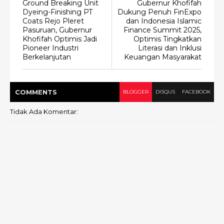
Ground Breaking Unit
Gubernur Khofifah
Dyeing-Finishing PT
Dukung Penuh FinExpo
Coats Rejo Pleret
dan Indonesia Islamic
Pasuruan, Gubernur
Finance Summit 2025,
Khofifah Optimis Jadi
Optimis Tingkatkan
Pioneer Industri
Literasi dan Inklusi
Berkelanjutan
Keuangan Masyarakat
COMMENT
S
BLOGGER
DISQUS
FACEBOOK
Tidak Ada Komentar: