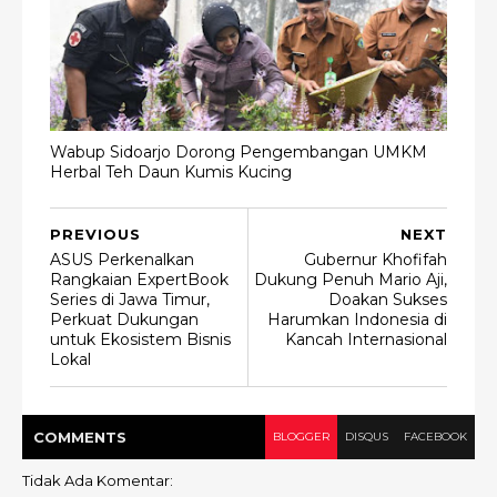
Wabup Sidoarjo Dorong Pengembangan UMKM
Herbal Teh Daun Kumis Kucing
PREVIOUS
NEXT
ASUS Perkenalkan
Gubernur Khofifah
Rangkaian ExpertBook
Dukung Penuh Mario Aji,
Series di Jawa Timur,
Doakan Sukses
Perkuat Dukungan
Harumkan Indonesia di
untuk Ekosistem Bisnis
Kancah Internasional
Lokal
COMMENT
S
BLOGGER
DISQUS
FACEBOOK
Tidak Ada Komentar: