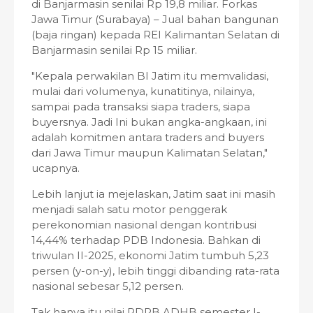
di Banjarmasin senilai Rp 19,8 miliar. Forkas
Jawa Timur (Surabaya) – Jual bahan bangunan
(baja ringan) kepada REI Kalimantan Selatan di
Banjarmasin senilai Rp 15 miliar.
"Kepala perwakilan BI Jatim itu memvalidasi,
mulai dari volumenya, kunatitinya, nilainya,
sampai pada transaksi siapa traders, siapa
buyersnya. Jadi Ini bukan angka-angkaan, ini
adalah komitmen antara traders and buyers
dari Jawa Timur maupun Kalimatan Selatan,"
ucapnya.
Lebih lanjut ia mejelaskan, Jatim saat ini masih
menjadi salah satu motor penggerak
perekonomian nasional dengan kontribusi
14,44% terhadap PDB Indonesia. Bahkan di
triwulan II-2025, ekonomi Jatim tumbuh 5,23
persen (y-on-y), lebih tinggi dibanding rata-rata
nasional sebesar 5,12 persen.
Tak hanya itu nilai PDRB ADHB semester I-