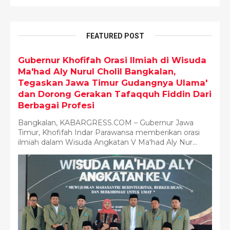
FEATURED POST
Gubernur Khofifah Orasi Ilmiah di Wisuda
Ma'had Aly Nurul Cholil Bangkalan,
Tegaskan Jawa Timur Gudangnya Ulama'
dan Dorong Gerakan Tafaqquh Fiddin Dari
Berbagai Profesi
Bangkalan, KABARGRESS.COM – Gubernur Jawa
Timur, Khofifah Indar Parawansa memberikan orasi
ilmiah dalam Wisuda Angkatan V Ma'had Aly Nur...