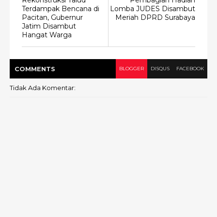
Rekonstruksi Talud
Pembagian Hadiah
Terdampak Bencana di
Lomba JUDES Disambut
Pacitan, Gubernur
Meriah DPRD Surabaya
Jatim Disambut
Hangat Warga
COMMENT
S
BLOGGER
DISQUS
FACEBOOK
Tidak Ada Komentar: