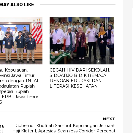
MAY ALSO LIKE
u Kepulauan,
CEGAH HIV DARI SEKOLAH,
vinsi Jawa Timur
SIDOARJO BIDIK REMAJA
sama dengan TNI AL
DENGAN EDUKASI DAN
edaulatan Rupiah
LITERASI KESEHATAN
spedisi Rupiah
( ERB ) Jawa Timur
6
NEXT
g,
Gubernur Khofifah Sambut Kepulangan Jemaah
at
Haji Kloter I, Apresiasi Seamless Corridor Percepat