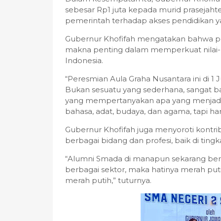
sebesar Rp1 juta kepada murid prasejaht
pemerintah terhadap akses pendidikan ya
Gubernur Khofifah mengatakan bahwa per
makna penting dalam memperkuat nilai-
Indonesia.
“Peresmian Aula Graha Nusantara ini di 1 
Bukan sesuatu yang sederhana, sangat ban
yang mempertanyakan apa yang menjadi 
bahasa, adat, budaya, dan agama, tapi har
Gubernur Khofifah juga menyoroti kontrib
berbagai bidang dan profesi, baik di ting
“Alumni Smada di manapun sekarang berakt
berbagai sektor, maka hatinya merah puti
merah putih,” tuturnya.