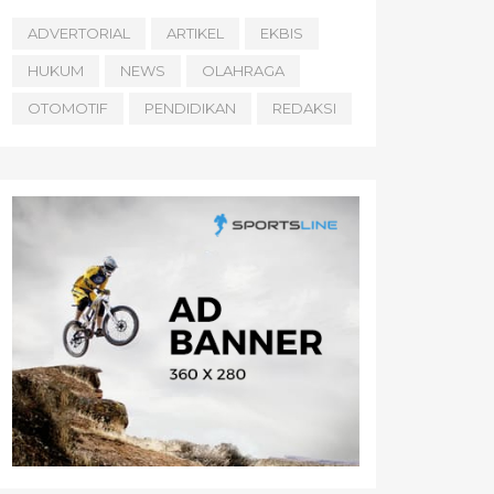
ADVERTORIAL
ARTIKEL
EKBIS
HUKUM
NEWS
OLAHRAGA
OTOMOTIF
PENDIDIKAN
REDAKSI