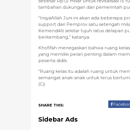
sebesar Rp1,5 miliar untuk revitalisasi 15 r
tambahan dukungan dari pemerintah pusat
“InsyaAllah Juni ini akan ada beberapa prog
support dari Pemprov satu setengah mili
Kemendikti sekitar tujuh ratus delapan 
berkembang,” katanya.
Khofifah menegaskan bahwa ruang kelas 
yang memiliki peran penting dalam me
peserta didik.
“Ruang kelas itu adalah ruang untuk 
semangat anak-anak untuk terus bertumb
(Ci)
Facebo
SHARE THIS:
Sidebar Ads