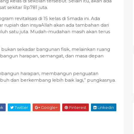
uang kelas di sekolah tersebut. Selain itu, akan ada
 sekitar Rp781 juta.
ram revitalisasi di 15 kelas di Smada ini. Ada
ar rupiah dan insyaAllah akan ada tambahan dari
puluh satu juta. Mudah-mudahan masih akan terus
bukan sekadar bangunan fisik, melainkan ruang
mbangun harapan, semangat, dan masa depan
membangun harapan, membangun penguatan
uh dan berkembang lebih baik lagi,” pungkasnya.
ok
Twitter
Google+
Pinterest
Linkedin