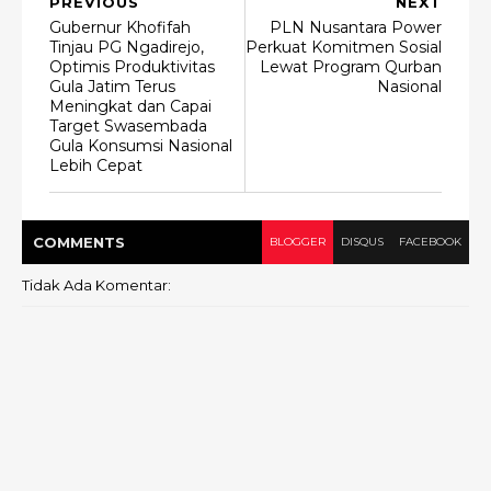
PREVIOUS
NEXT
Gubernur Khofifah
PLN Nusantara Power
Tinjau PG Ngadirejo,
Perkuat Komitmen Sosial
Optimis Produktivitas
Lewat Program Qurban
Gula Jatim Terus
Nasional
Meningkat dan Capai
Target Swasembada
Gula Konsumsi Nasional
Lebih Cepat
COMMENT
S
BLOGGER
DISQUS
FACEBOOK
Tidak Ada Komentar: