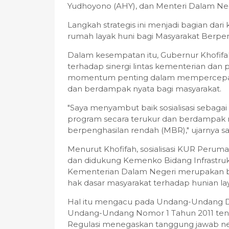
Yudhoyono (AHY), dan Menteri Dalam Ne
Langkah strategis ini menjadi bagian dar
rumah layak huni bagi Masyarakat Berpen
Dalam kesempatan itu, Gubernur Khofif
terhadap sinergi lintas kementerian dan p
momentum penting dalam mempercepat pr
dan berdampak nyata bagi masyarakat.
"Saya menyambut baik sosialisasi seba
program secara terukur dan berdampak n
berpenghasilan rendah (MBR)," ujarnya saa
Menurut Khofifah, sosialisasi KUR Perum
dan didukung Kemenko Bidang Infrastru
Kementerian Dalam Negeri merupakan b
hak dasar masyarakat terhadap hunian la
Hal itu mengacu pada Undang-Undang Das
Undang-Undang Nomor 1 Tahun 2011 te
Regulasi menegaskan tanggung jawab ne