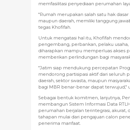
memfasilitasi penyediaan perumahan la
"Rumah merupakan salah satu hak dasar s
maupun daerah, memiliki tanggung jawab
tegas Khofifah.
Untuk mengatasi hal itu, Khofifah mendoro
pengembang, perbankan, pelaku usaha, h
diharapkan mampu memperluas akses per
memberikan perlindungan bagi masyarak
"Jatim siap mendukung percepatan Pro
mendorong partisipasi aktif dari seluru
daerah, sektor swasta, maupun masyaraka
bagi MBR benar-benar dapat terwujud," 
Sebagai bentuk komitmen, lanjutnya, Pem
membangun Sistem Informasi Data RTLH
perumahan berjalan terintegrasi, akurat, d
tahapan mulai dari pengajuan calon pene
penerima manfaat.