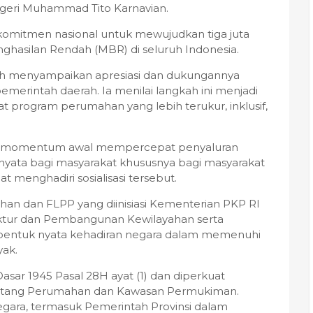
geri Muhammad Tito Karnavian.
i komitmen nasional untuk mewujudkan tiga juta
ghasilan Rendah (MBR) di seluruh Indonesia.
ah menyampaikan apresiasi dan dukungannya
emerintah daerah. Ia menilai langkah ini menjadi
ogram perumahan yang lebih terukur, inklusif,
gai momentum awal mempercepat penyaluran
yata bagi masyarakat khususnya bagi masyarakat
t menghadiri sosialisasi tersebut.
ahan dan FLPP yang diinisiasi Kementerian PKP RI
ktur dan Pembangunan Kewilayahan serta
entuk nyata kehadiran negara dalam memenuhi
yak.
ar 1945 Pasal 28H ayat (1) dan diperkuat
ntang Perumahan dan Kawasan Permukiman.
gara, termasuk Pemerintah Provinsi dalam