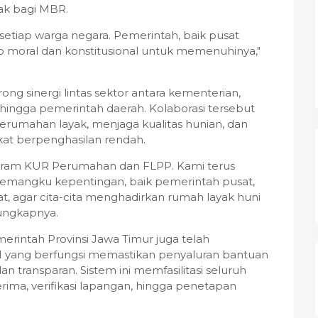
yak bagi MBR.
etiap warga negara. Pemerintah, baik pusat
 moral dan konstitusional untuk memenuhinya,"
ng sinergi lintas sektor antara kementerian,
ingga pemerintah daerah. Kolaborasi tersebut
umahan layak, menjaga kualitas hunian, dan
at berpenghasilan rendah.
gram KUR Perumahan dan FLPP. Kami terus
h pemangku kepentingan, baik pemerintah pusat,
t, agar cita-cita menghadirkan rumah layak huni
ungkapnya.
erintah Provinsi Jawa Timur juga telah
 yang berfungsi memastikan penyaluran bantuan
an transparan. Sistem ini memfasilitasi seluruh
rima, verifikasi lapangan, hingga penetapan