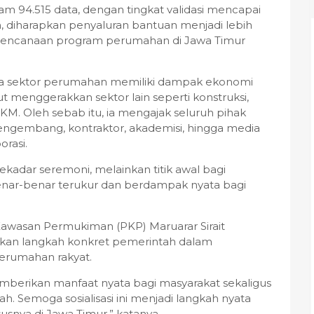
kam 94.515 data, dengan tingkat validasi mencapai
, diharapkan penyaluran bantuan menjadi lebih
erencanaan program perumahan di Jawa Timur
wa sektor perumahan memiliki dampak ekonomi
ut menggerakkan sektor lain seperti konstruksi,
KM. Oleh sebab itu, ia mengajak seluruh pihak
pengembang, kontraktor, akademisi, hingga media
rasi.
n sekadar seremoni, melainkan titik awal bagi
nar-benar terukur dan berdampak nyata bagi
awasan Permukiman (PKP) Maruarar Sirait
akan langkah konkret pemerintah dalam
rumahan rakyat.
erikan manfaat nyata bagi masyarakat sekaligus
Semoga sosialisasi ini menjadi langkah nyata
snya di Jawa Timur,” katanya.