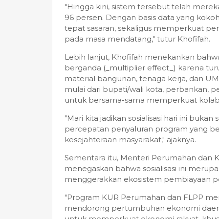
"Hingga kini, sistem tersebut telah mere
96 persen. Dengan basis data yang kokoh
tepat sasaran, sekaligus memperkuat p
pada masa mendatang," tutur Khofifah.
Lebih lanjut, Khofifah menekankan bah
berganda (_multiplier effect_) karena tur
material bangunan, tenaga kerja, dan UM
mulai dari bupati/wali kota, perbankan, 
untuk bersama-sama memperkuat kolabo
"Mari kita jadikan sosialisasi hari ini buka
percepatan penyaluran program yang be
kesejahteraan masyarakat," ajaknya.
Sementara itu, Menteri Perumahan dan K
menegaskan bahwa sosialisasi ini merup
menggerakkan ekosistem pembiayaan pe
"Program KUR Perumahan dan FLPP memb
mendorong pertumbuhan ekonomi daerah. 
untuk memperkuat ekonomi rakyat, khusu