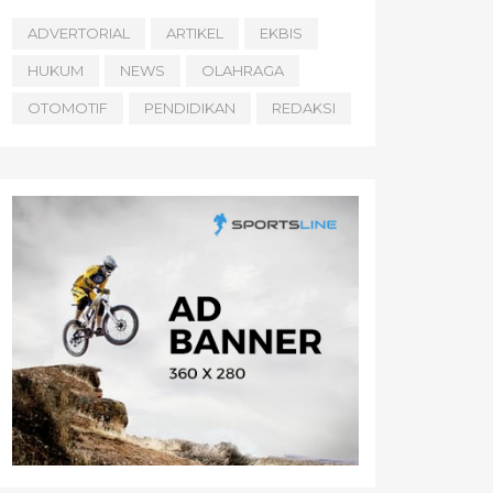
ADVERTORIAL
ARTIKEL
EKBIS
HUKUM
NEWS
OLAHRAGA
OTOMOTIF
PENDIDIKAN
REDAKSI